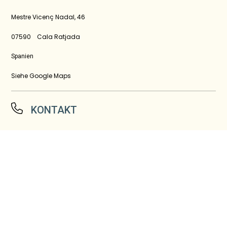
Mestre Vicenç Nadal, 46
Cala Ratjada
07590
Spanien
Siehe Google Maps
KONTAKT
+34 971 56 31 94
Anmelden
Buchung bearbeiten
hotelbellavista@youroom.es
HOTEL BELLAVISTA