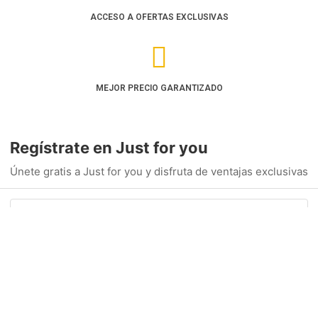
ACCESO A OFERTAS EXCLUSIVAS
MEJOR PRECIO GARANTIZADO
Regístrate en Just for you
Únete gratis a Just for you y disfruta de ventajas exclusivas
Nombre
(obligatorio)
Acceder / Registrarse
Cuándo
Promoción
Gestiona tu reserva
Quién
Apellidos
(obligatorio)
Habitación 1
adultos
2
Email
(obligatorio)
Desde 13 años